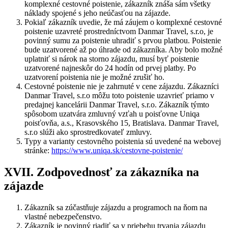
komplexné cestovné poistenie, zákazník znáša sám všetky
náklady spojené s jeho neúčasťou na zájazde.
Pokiaľ zákazník uvedie, že má záujem o komplexné cestovné
poistenie uzavreté prostredníctvom Danmar Travel, s.r.o, je
povinný sumu za poistenie uhradiť s prvou platbou. Poistenie
bude uzatvorené až po úhrade od zákazníka. Aby bolo možné
uplatniť si nárok na storno zájazdu, musí byť poistenie
uzatvorené najneskôr do 24 hodín od prvej platby. Po
uzatvorení poistenia nie je možné zrušiť ho.
Cestovné poistenie nie je zahrnuté v cene zájazdu. Zákazníci
Danmar Travel, s.r.o môžu toto poistenie uzavrieť priamo v
predajnej kancelárii Danmar Travel, s.r.o. Zákazník týmto
spôsobom uzatvára zmluvný vzťah u poisťovne Uniqa
poisťovňa, a.s., Krasovského 15, Bratislava. Danmar Travel,
s.r.o slúži ako sprostredkovateľ zmluvy.
Typy a varianty cestovného poistenia sú uvedené na webovej
stránke:
https://www.uniqa.sk/cestovne-poistenie/
XVII. Zodpovednosť za zákazníka na
zájazde
Zákazník sa zúčastňuje zájazdu a programoch na ňom na
vlastné nebezpečenstvo.
Zákazník je povinný riadiť sa v priebehu trvania zájazdu