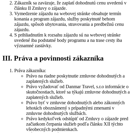
Zákazník sa zaväzuje, že zaplatí dohodnutú cenu uvedenú v
článku II Zmluvy o zájazde.
Vymedzenie zájazdu na webovej stránke obsahuje termín
konania a program zájazdu, služby poskytnuté behom
zájazdu, spôsob ubytovania, stravovania a predbežnú cenu
zájazdu.
S prihliadnutím k rozsahu zájazdu sú na webovej stránke
uvedené iba podstatné body programu a na trase cesty iba
významné zastávky.
III. Práva a povinnosti zákazníka
Práva zákazníka:
Právo na riadne poskytnutie zmluvne dohodnutých a
zaplatených služieb.
Právo vyžadovať od Danmar Travel, s.r.o informácie o
skutočnostiach, ktoré sa týkajú zmluvne dohodnutých a
zaplatených služieb.
Právo byť v zmluvne dohodnutých alebo zákonných
lehotách oboznámený s prípadnými zmenami v
zmluvne dohodnutých službách.
Právo kedykoľvek odstúpiť od Zmluvy o zájazde pred
začiatkom čerpania služieb podľa článku XII týchto
všeobecných podmienkach.