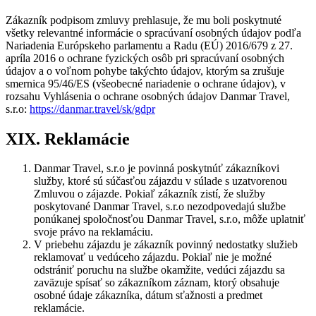
Zákazník podpisom zmluvy prehlasuje, že mu boli poskytnuté
všetky relevantné informácie o spracúvaní osobných údajov podľa
Nariadenia Európskeho parlamentu a Radu (EÚ) 2016/679 z 27.
apríla 2016 o ochrane fyzických osôb pri spracúvaní osobných
údajov a o voľnom pohybe takýchto údajov, ktorým sa zrušuje
smernica 95/46/ES (všeobecné nariadenie o ochrane údajov), v
rozsahu Vyhlásenia o ochrane osobných údajov Danmar Travel,
s.r.o:
https://danmar.travel/sk/gdpr
XIX. Reklamácie
Danmar Travel, s.r.o je povinná poskytnúť zákazníkovi
služby, ktoré sú súčasťou zájazdu v súlade s uzatvorenou
Zmluvou o zájazde. Pokiaľ zákazník zistí, že služby
poskytované Danmar Travel, s.r.o nezodpovedajú službe
ponúkanej spoločnosťou Danmar Travel, s.r.o, môže uplatniť
svoje právo na reklamáciu.
V priebehu zájazdu je zákazník povinný nedostatky služieb
reklamovať u vedúceho zájazdu. Pokiaľ nie je možné
odstrániť poruchu na službe okamžite, vedúci zájazdu sa
zaväzuje spísať so zákazníkom záznam, ktorý obsahuje
osobné údaje zákazníka, dátum sťažnosti a predmet
reklamácie.