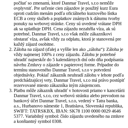
počítať so zmenami, ktoré Danmar Travel, s.r.o nemôže
ovplyvniť. Pre určenie cien zájazdov je použitý kurz Eura
oproti cudzím menám podľa oficiálneho kurzového lístka
ECB a ceny služieb a poplatkov známych k dátumu tvorby
ponuky na webovej stránke. Ceny sú uvedené vrátane DPH
ak sa uplatňuje DPH. Cena zájazdu nezahŕňa víza, ak sú
potrebné, Danmar Travel, s.r.o však môže zákazníkovi
obstarať víza, avšak vždy za odplatu, ktorá je stanovená pre
každý zájazd osobitne.
Záloha na zájazd (ďalej a vyššie len ako „záloha“): Záloha je
vždy najmenej 100% z ceny zájazdu. Zálohu je potrebné
uhradiť najneskôr do 5 kalendárnych dní odo dňa podpísania
návrhu Zmluvy o zájazde v papierovej forme. Prípadne do
termínu stanoveného Danmar Travel, s.r.o v potvrdení
objednávky. Pokiaľ zákazník neuhradí zálohu v lehote podľa
predchádzajúcej vety, Danmar Travel, s.r.o má právo postúpiť
rezervované miesto zákazníka iným záujemcom.
Platbu môže zákazník uhradiť v hotovosti priamo v kancelárii
Danmar Travel, s.r.o, cez webovú stránku alebo prevodom na
bankový účet Danmar Travel, s.r.o, vedený v Tatra banka,
a.s., Hurbanovo námestie 1, Bratislava, Slovenská republika,
SWIFT: TATRSKBX, IBAN: SK78 1100 0000 0029 4646
5377. Variabilný symbol: číslo zájazdu uvedeného na zmluve
a konštantný symbol 0308.