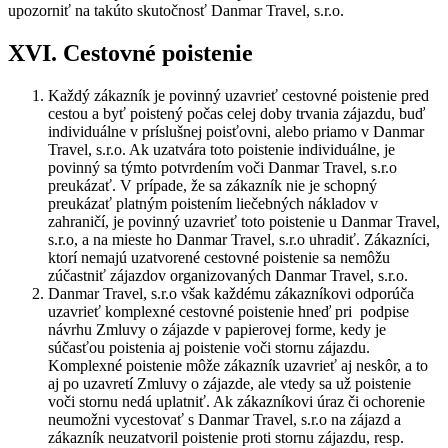
upozorniť na takúto skutočnosť Danmar Travel, s.r.o.
XVI. Cestovné poistenie
Každý zákazník je povinný uzavrieť cestovné poistenie pred
cestou a byť poistený počas celej doby trvania zájazdu, buď
individuálne v príslušnej poisťovni, alebo priamo v Danmar
Travel, s.r.o. Ak uzatvára toto poistenie individuálne, je
povinný sa týmto potvrdením voči Danmar Travel, s.r.o
preukázať. V prípade, že sa zákazník nie je schopný
preukázať platným poistením liečebných nákladov v
zahraničí, je povinný uzavrieť toto poistenie u Danmar Travel,
s.r.o, a na mieste ho Danmar Travel, s.r.o uhradiť. Zákazníci,
ktorí nemajú uzatvorené cestovné poistenie sa nemôžu
zúčastniť zájazdov organizovaných Danmar Travel, s.r.o.
Danmar Travel, s.r.o však každému zákazníkovi odporúča
uzavrieť komplexné cestovné poistenie hneď pri podpise
návrhu Zmluvy o zájazde v papierovej forme, kedy je
súčasťou poistenia aj poistenie voči stornu zájazdu.
Komplexné poistenie môže zákazník uzavrieť aj neskôr, a to
aj po uzavretí Zmluvy o zájazde, ale vtedy sa už poistenie
voči stornu nedá uplatniť. Ak zákazníkovi úraz či ochorenie
neumožni vycestovať s Danmar Travel, s.r.o na zájazd a
zákazník neuzatvoril poistenie proti stornu zájazdu, resp.