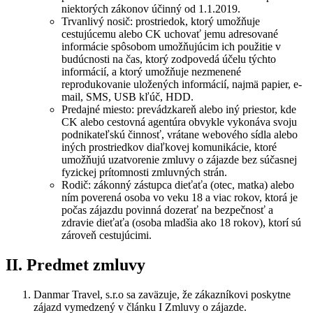
niektorých zákonov účinný od 1.1.2019.
Trvanlivý nosič: prostriedok, ktorý umožňuje
cestujúcemu alebo CK uchovať jemu adresované
informácie spôsobom umožňujúcim ich použitie v
budúcnosti na čas, ktorý zodpovedá účelu týchto
informácií, a ktorý umožňuje nezmenené
reprodukovanie uložených informácií, najmä papier, e-
mail, SMS, USB kľúč, HDD.
Predajné miesto: prevádzkareň alebo iný priestor, kde
CK alebo cestovná agentúra obvykle vykonáva svoju
podnikateľskú činnosť, vrátane webového sídla alebo
iných prostriedkov diaľkovej komunikácie, ktoré
umožňujú uzatvorenie zmluvy o zájazde bez súčasnej
fyzickej prítomnosti zmluvných strán.
Rodič: zákonný zástupca dieťaťa (otec, matka) alebo
ním poverená osoba vo veku 18 a viac rokov, ktorá je
počas zájazdu povinná dozerať na bezpečnosť a
zdravie dieťaťa (osoba mladšia ako 18 rokov), ktorí sú
zároveň cestujúcimi.
II. Predmet zmluvy
Danmar Travel, s.r.o sa zaväzuje, že zákazníkovi poskytne
zájazd vymedzený v článku I Zmluvy o zájazde.