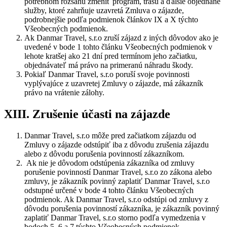
potrebnom rozsahu zmeniť program, trasu a ďalšie objednané
služby, ktoré zahrňuje uzavretá Zmluva o zájazde,
podrobnejšie podľa podmienok článkov IX a X týchto
Všeobecných podmienok.
Ak Danmar Travel, s.r.o zruší zájazd z iných dôvodov ako je
uvedené v bode 1 tohto článku Všeobecných podmienok v
lehote kratšej ako 21 dní pred termínom jeho začiatku,
objednávateľ má právo na primeranú náhradu škody.
Pokiaľ Danmar Travel, s.r.o poruší svoje povinnosti
vyplývajúce z uzavretej Zmluvy o zájazde, má zákazník
právo na vrátenie zálohy.
XIII. Zrušenie účasti na zájazde
Danmar Travel, s.r.o môže pred začiatkom zájazdu od
Zmluvy o zájazde odstúpiť iba z dôvodu zrušenia zájazdu
alebo z dôvodu porušenia povinností zákazníkom.
Ak nie je dôvodom odstúpenia zákazníka od zmluvy
porušenie povinností Danmar Travel, s.r.o zo zákona alebo
zmluvy, je zákazník povinný zaplatiť Danmar Travel, s.r.o
odstupné určené v bode 4 tohto článku Všeobecných
podmienok. Ak Danmar Travel, s.r.o odstúpi od zmluvy z
dôvodu porušenia povinností zákazníka, je zákazník povinný
zaplatiť Danmar Travel, s.r.o storno podľa vymedzenia v
bodoch 5, 6 a 7 týchto Všeobecných podmienok.