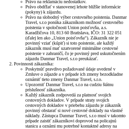
Právo na reklamáciu nedostatkov.
Právo obdŕžať v stanovenej lehote bližšie informácie
(pokyny) k zájazdu.
Právo na slobodný výber cestovného poistenia. Danmar
Travel, s.r.o ponúka zákazníkom možnosť cestovného
poistenia v spoločnosti Union poisťovňa, a.s.
Karadžičova 10, 813 60 Bratislava, IČO: 31 322 051
(ďalej len ako „Union poisťovňa“). Zákazník nie je
povinný vziať (kúpiť) si toto poistenie, ale každý
zákazník musí mať uzatvorené minimálne cestovné
poistenie v zahraničí, čo je povinný pred uskutočnením
zájazdu Danmar Travel, s.r.o preukázať.
Povinnosti zákazníka:
Poskytnúť pravdivo požadované údaje uvedené v
Zmluve o zájazde a v prípade ich zmeny bezodkladne
oznámiť tieto zmeny Danmar Travel, s.r.o.
Upozorniť Danmar Travel, s.r.o na cudziu štátnu
príslušnosť zákazníka.
Každý zákazník zodpovedá za platnosť svojich
cestovných dokladov. V prípade straty svojich
cestovných dokladov v priebehu zájazdu je zákazník
povinný obstarať si nové cestovné doklady na vlastné
náklady. Zástupca Danmar Travel, s.r.o musí v takomto
prípade zaistiť zákazníkovi doprovod na policajnú
stanicu a oznámi mu potrebné kontaktné adresy na