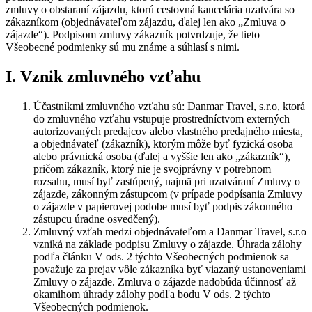
zmluvy o obstaraní zájazdu, ktorú cestovná kancelária uzatvára so
zákazníkom (objednávateľom zájazdu, ďalej len ako „Zmluva o
zájazde“). Podpisom zmluvy zákazník potvrdzuje, že tieto
Všeobecné podmienky sú mu známe a súhlasí s nimi.
I. Vznik zmluvného vzťahu
Účastníkmi zmluvného vzťahu sú: Danmar Travel, s.r.o, ktorá
do zmluvného vzťahu vstupuje prostredníctvom externých
autorizovaných predajcov alebo vlastného predajného miesta,
a objednávateľ (zákazník), ktorým môže byť fyzická osoba
alebo právnická osoba (ďalej a vyššie len ako „zákazník“),
pričom zákazník, ktorý nie je svojprávny v potrebnom
rozsahu, musí byť zastúpený, najmä pri uzatváraní Zmluvy o
zájazde, zákonným zástupcom (v prípade podpísania Zmluvy
o zájazde v papierovej podobe musí byť podpis zákonného
zástupcu úradne osvedčený).
Zmluvný vzťah medzi objednávateľom a Danmar Travel, s.r.o
vzniká na základe podpisu Zmluvy o zájazde. Úhrada zálohy
podľa článku V ods. 2 týchto Všeobecných podmienok sa
považuje za prejav vôle zákazníka byť viazaný ustanoveniami
Zmluvy o zájazde. Zmluva o zájazde nadobúda účinnosť až
okamihom úhrady zálohy podľa bodu V ods. 2 týchto
Všeobecných podmienok.