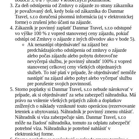
Za deň odstúpenia od Zmluvy o zájazde zo strany zákazníka
je považovaný deň, kedy bola od zákazníka do Danmar
Travel, s.r.o doručená písomná informácia (aj v elektronickej
forme) o zrušení jeho účasti na zájazde.
Zákazník je povinný zaplatiť Danmar Travel, s.r.o odstupné
vo výške 100 % z vopred stanovenej ceny zájazdu, pokiaľ
odstúpi od Zmluvy o zájazde z iných dôvodov ako v bode 5).
Ak nenastúpi objednávateľ na zájazd bez
predchádzajúceho odstúpenia od zmluvy o zájazde
alebo počas zájazdu alebo pobytu dobrovoľne
nevyčerpá službu, je povinný uhradiť 100% z vopred
stanovenej celkovej ceny všetkých objednaných
služieb. To isté platí v prípade, že objednávateľ nemôže
nastúpiť na zájazd alebo pobyt alebo vyčerpať službu
pre porušenie svojich povinností.
Storno poplatky si Danmar Travel, s.r.o nebude nárokovať v
prípade, ak si objednávateľ za seba zabezpečí náhradníka. Má
právo na vrátenie všetkých prijatých záloh a doplatkov
znížených o náklady vzniknuté touto operáciou (rezervovanie
leteniek a ubytovania). Náhradník je povinný zmenu ohlásiť.
Náhradník si víza zabezpečuje sám. Danmar Travel, s.r.o
môže na žiadosť náhradníka, tomuto za odplatu zabezpečiť
potrebné víza. Náhradníka je potrebné nahlásiť v
elektronickej forme.