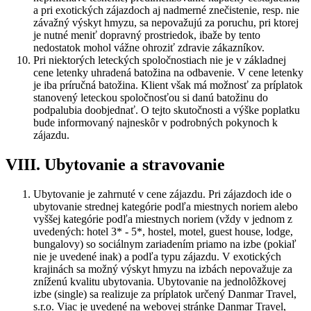
a pri exotických zájazdoch aj nadmerné znečistenie, resp. nie
závažný výskyt hmyzu, sa nepovažujú za poruchu, pri ktorej
je nutné meniť dopravný prostriedok, ibaže by tento
nedostatok mohol vážne ohroziť zdravie zákazníkov.
Pri niektorých leteckých spoločnostiach nie je v základnej
cene letenky uhradená batožina na odbavenie. V cene letenky
je iba príručná batožina. Klient však má možnosť za príplatok
stanovený leteckou spoločnosťou si danú batožinu do
podpalubia doobjednať. O tejto skutočnosti a výške poplatku
bude informovaný najneskôr v podrobných pokynoch k
zájazdu.
VIII. Ubytovanie a stravovanie
Ubytovanie je zahrnuté v cene zájazdu. Pri zájazdoch ide o
ubytovanie strednej kategórie podľa miestnych noriem alebo
vyššej kategórie podľa miestnych noriem (vždy v jednom z
uvedených: hotel 3* - 5*, hostel, motel, guest house, lodge,
bungalovy) so sociálnym zariadením priamo na izbe (pokiaľ
nie je uvedené inak) a podľa typu zájazdu. V exotických
krajinách sa možný výskyt hmyzu na izbách nepovažuje za
zníženú kvalitu ubytovania. Ubytovanie na jednolôžkovej
izbe (single) sa realizuje za príplatok určený Danmar Travel,
s.r.o. Viac je uvedené na webovej stránke Danmar Travel,