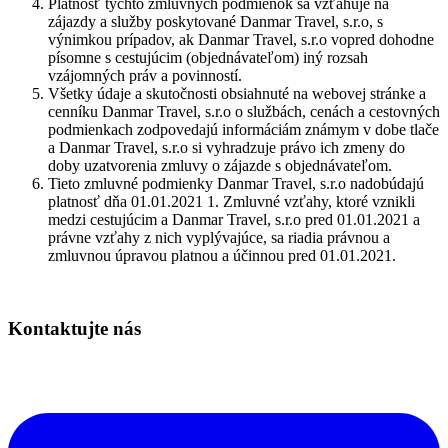
Platnosť týchto zmluvných podmienok sa vzťahuje na
zájazdy a služby poskytované Danmar Travel, s.r.o, s
výnimkou prípadov, ak Danmar Travel, s.r.o vopred dohodne
písomne s cestujúcim (objednávateľom) iný rozsah
vzájomných práv a povinností.
Všetky údaje a skutočnosti obsiahnuté na webovej stránke a
cenníku Danmar Travel, s.r.o o službách, cenách a cestovných
podmienkach zodpovedajú informáciám známym v dobe tlače
a Danmar Travel, s.r.o si vyhradzuje právo ich zmeny do
doby uzatvorenia zmluvy o zájazde s objednávateľom.
Tieto zmluvné podmienky Danmar Travel, s.r.o nadobúdajú
platnosť dňa 01.01.2021 1. Zmluvné vzťahy, ktoré vznikli
medzi cestujúcim a Danmar Travel, s.r.o pred 01.01.2021 a
právne vzťahy z nich vyplývajúce, sa riadia právnou a
zmluvnou úpravou platnou a účinnou pred 01.01.2021.
Kontaktujte nás