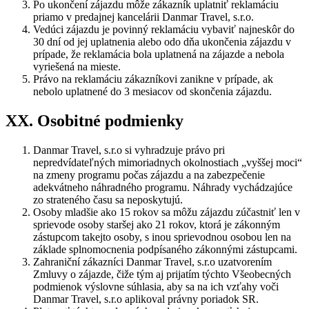
Po ukončení zájazdu môže zákazník uplatniť reklamáciu
priamo v predajnej kancelárii Danmar Travel, s.r.o.
Vedúci zájazdu je povinný reklamáciu vybaviť najneskôr do
30 dní od jej uplatnenia alebo odo dňa ukončenia zájazdu v
prípade, že reklamácia bola uplatnená na zájazde a nebola
vyriešená na mieste.
Právo na reklamáciu zákazníkovi zanikne v prípade, ak
nebolo uplatnené do 3 mesiacov od skončenia zájazdu.
XX. Osobitné podmienky
Danmar Travel, s.r.o si vyhradzuje právo pri
nepredvídateľných mimoriadnych okolnostiach „vyššej moci“
na zmeny programu počas zájazdu a na zabezpečenie
adekvátneho náhradného programu. Náhrady vychádzajúce
zo strateného času sa neposkytujú.
Osoby mladšie ako 15 rokov sa môžu zájazdu zúčastniť len v
sprievode osoby staršej ako 21 rokov, ktorá je zákonným
zástupcom takejto osoby, s inou sprievodnou osobou len na
základe splnomocnenia podpísaného zákonnými zástupcami.
Zahraniční zákazníci Danmar Travel, s.r.o uzatvorením
Zmluvy o zájazde, čiže tým aj prijatím týchto Všeobecných
podmienok výslovne súhlasia, aby sa na ich vzťahy voči
Danmar Travel, s.r.o aplikoval právny poriadok SR.