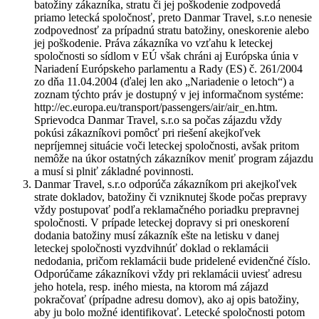
batožiny zákazníka, stratu či jej poškodenie zodpovedá
priamo letecká spoločnosť, preto Danmar Travel, s.r.o nenesie
zodpovednosť za prípadnú stratu batožiny, oneskorenie alebo
jej poškodenie. Práva zákazníka vo vzťahu k leteckej
spoločnosti so sídlom v EÚ však chráni aj Európska únia v
Nariadení Európskeho parlamentu a Rady (ES) č. 261/2004
zo dňa 11.04.2004 (ďalej len ako „Nariadenie o letoch“) a
zoznam týchto práv je dostupný v jej informačnom systéme:
http://ec.europa.eu/transport/passengers/air/air_en.htm.
Sprievodca Danmar Travel, s.r.o sa počas zájazdu vždy
pokúsi zákazníkovi pomôcť pri riešení akejkoľvek
nepríjemnej situácie voči leteckej spoločnosti, avšak pritom
nemôže na úkor ostatných zákazníkov meniť program zájazdu
a musí si plniť základné povinnosti.
Danmar Travel, s.r.o odporúča zákazníkom pri akejkoľvek
strate dokladov, batožiny či vzniknutej škode počas prepravy
vždy postupovať podľa reklamačného poriadku prepravnej
spoločnosti. V prípade leteckej dopravy si pri oneskorení
dodania batožiny musí zákazník ešte na letisku v danej
leteckej spoločnosti vyzdvihnúť doklad o reklamácii
nedodania, pričom reklamácii bude pridelené evidenčné číslo.
Odporúčame zákazníkovi vždy pri reklamácii uviesť adresu
jeho hotela, resp. iného miesta, na ktorom má zájazd
pokračovať (prípadne adresu domov), ako aj opis batožiny,
aby ju bolo možné identifikovať. Letecké spoločnosti potom