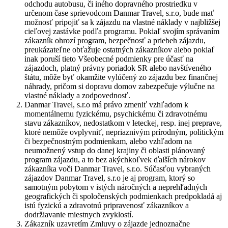
odchodu autobusu, či iného dopravného prostriedku v
určenom čase sprievodcom Danmar Travel, s.r.o, bude mať
možnosť pripojiť sa k zájazdu na vlastné náklady v najbližšej
cieľovej zastávke podľa programu. Pokiaľ svojím správaním
zákazník ohrozí program, bezpečnosť a priebeh zájazdu,
preukázateľne obťažuje ostatných zákazníkov alebo pokiaľ
inak poruší tieto Všeobecné podmienky pre účasť na
zájazdoch, platný právny poriadok SR alebo navštíveného
štátu, môže byť okamžite vylúčený zo zájazdu bez finančnej
náhrady, pričom si dopravu domov zabezpečuje výlučne na
vlastné náklady a zodpovednosť.
Danmar Travel, s.r.o má právo zmeniť vzhľadom k
momentálnemu fyzickému, psychickému či zdravotnému
stavu zákazníkov, nedostatkom v leteckej, resp. inej preprave,
ktoré nemôže ovplyvniť, nepriaznivým prírodným, politickým
či bezpečnostným podmienkam, alebo vzhľadom na
neumožnený vstup do danej krajiny či oblasti plánovaný
program zájazdu, a to bez akýchkoľvek ďalších nárokov
zákazníka voči Danmar Travel, s.r.o. Súčasťou vybraných
zájazdov Danmar Travel, s.r.o je aj program, ktorý so
samotným pobytom v istých náročných a neprehľadných
geografických či spoločenských podmienkach predpokladá aj
istú fyzickú a zdravotnú pripravenosť zákazníkov a
dodržiavanie miestnych zvyklostí.
Zákazník uzavretím Zmluvy o zájazde jednoznačne