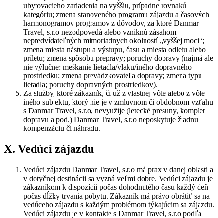
ubytovacieho zariadenia na vyššiu, prípadne rovnakú
kategóriu; zmena stanoveného programu zájazdu a časových
harmonogramov programov z dôvodov, za ktoré Danmar
Travel, s.r.o nezodpovedá alebo vzniknú zásahom
nepredvídateľných mimoriadnych okolností „vyššej moci“;
zmena miesta nástupu a výstupu, času a miesta odletu alebo
príletu; zmena spôsobu prepravy; poruchy dopravy (najmä ale
nie výlučne: meškanie lietadla/vlaku/iného dopravného
prostriedku; zmena prevádzkovateľa dopravy; zmena typu
lietadla; poruchy dopravných prostriedkov).
Za služby, ktoré zákazník, či už z vlastnej vôle alebo z vôle
iného subjektu, ktorý nie je v zmluvnom či obdobnom vzťahu
s Danmar Travel, s.r.o, nevyužije (letecké presuny, komplet
dopravu a pod.) Danmar Travel, s.r.o neposkytuje žiadnu
kompenzáciu či náhradu.
X. Vedúci zájazdu
Vedúci zájazdu Danmar Travel, s.r.o má prax v danej oblasti a
v dotyčnej destinácii sa vyzná veľmi dobre. Vedúci zájazdu je
zákazníkom k dispozícii počas dohodnutého času každý deň
počas dĺžky trvania pobytu. Zákazník má právo obrátiť sa na
vedúceho zájazdu s každým problémom týkajúcim sa zájazdu.
Vedúci zájazdu je v kontakte s Danmar Travel, s.r.o podľa