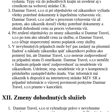
vydania. Typy víz do jednotlivých krajín sú uvedené aj s
cenníkom na webovej stránke CK.
Danmar Travel, s.r.o si pri objednávke od zákazníkov vyžiada
všetky potrebné dokumenty k úspešnému vybaveniu víz.
Danmar Travel, s.r.o začne s procesom vybavenia víz až
potom, ako zákazník doručí všetky potrebné dokumenty a
uhradí dohodnutú cenu za proces vybavenia víz.
Pri zrušení objednávky zo strany zákazníka si Danmar Travel,
s.r.o po tom ako uhradil cenu za službu, si Danmar Travel,
s.r.o účtuje stopercentný storno poplatok ceny služby.
V nevyhnutných prípadoch može byť pas zaslaný na písomnú
žiadosť a náklady zákazníka späť zákazníkovi poštou ako
poistený list, ale Danmar Travel, s.r.o nenesie zodpovednosť
za prípadnú stratu či omeškanie. Danmar Travel, s.r.o nemôže
v žiadnom prípade niesť zodpovednosť za neudelenie víz
zákazníkom. Udelenie, resp. neudelenie víz je v kompetencii
príslušného zastupiteľského úradu. Viac informácii má
zákazník k dispozícii na internetovej stránke MZV SR a
prípadné informácie o vízovej povinnosti poskytne Danmar
Travel, s.r.o priamo v kancelárii.
XII. Zmeny dohodnutých služieb
Danmar Travel, s.r.o si vyhradzuje právo v nevyhnutne