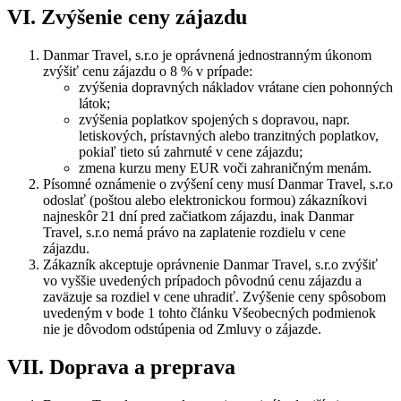
VI. Zvýšenie ceny zájazdu
Danmar Travel, s.r.o je oprávnená jednostranným úkonom
zvýšiť cenu zájazdu o 8 % v prípade:
zvýšenia dopravných nákladov vrátane cien pohonných
látok;
zvýšenia poplatkov spojených s dopravou, napr.
letiskových, prístavných alebo tranzitných poplatkov,
pokiaľ tieto sú zahrnuté v cene zájazdu;
zmena kurzu meny EUR voči zahraničným menám.
Písomné oznámenie o zvýšení ceny musí Danmar Travel, s.r.o
odoslať (poštou alebo elektronickou formou) zákazníkovi
najneskôr 21 dní pred začiatkom zájazdu, inak Danmar
Travel, s.r.o nemá právo na zaplatenie rozdielu v cene
zájazdu.
Zákazník akceptuje oprávnenie Danmar Travel, s.r.o zvýšiť
vo vyššie uvedených prípadoch pôvodnú cenu zájazdu a
zaväzuje sa rozdiel v cene uhradiť. Zvýšenie ceny spôsobom
uvedeným v bode 1 tohto článku Všeobecných podmienok
nie je dôvodom odstúpenia od Zmluvy o zájazde.
VII. Doprava a preprava