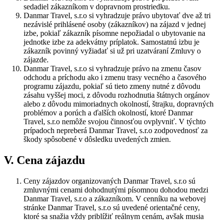
sedadiel zákazníkom v dopravnom prostriedku.
Danmar Travel, s.r.o si vyhradzuje právo ubytovať dve až tri
nezávislé prihlásené osoby (zákazníkov) na zájazd v jednej
izbe, pokiaľ zákazník písomne nepožiadal o ubytovanie na
jednotke izbe za adekvátny príplatok. Samostatnú izbu je
zákazník povinný vyžiadať si už pri uzatváraní Zmluvy o
zájazde.
Danmar Travel, s.r.o si vyhradzuje právo na zmenu časov
odchodu a príchodu ako i zmenu trasy vecného a časového
programu zájazdu, pokiaľ sú tieto zmeny nutné z dôvodu
zásahu vyššej moci, z dôvodu rozhodnutia štátnych orgánov
alebo z dôvodu mimoriadnych okolností, štrajku, dopravných
problémov a porúch a ďalších okolností, ktoré Danmar
Travel, s.r.o nemôže svojou činnosťou ovplyvniť. V týchto
prípadoch nepreberá Danmar Travel, s.r.o zodpovednosť za
škody spôsobené v dôsledku uvedených zmien.
V. Cena zájazdu
Ceny zájazdov organizovaných Danmar Travel, s.r.o sú
zmluvnými cenami dohodnutými písomnou dohodou medzi
Danmar Travel, s.r.o a zákazníkom. V cenníku na webovej
stránke Danmar Travel, s.r.o sú uvedené orientačné ceny,
ktoré sa snažia vždy priblížiť reálnym cenám, avšak musia