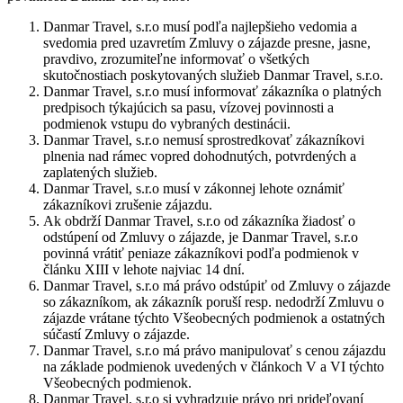
Danmar Travel, s.r.o musí podľa najlepšieho vedomia a
svedomia pred uzavretím Zmluvy o zájazde presne, jasne,
pravdivo, zrozumiteľne informovať o všetkých
skutočnostiach poskytovaných služieb Danmar Travel, s.r.o.
Danmar Travel, s.r.o musí informovať zákazníka o platných
predpisoch týkajúcich sa pasu, vízovej povinnosti a
podmienok vstupu do vybraných destinácii.
Danmar Travel, s.r.o nemusí sprostredkovať zákazníkovi
plnenia nad rámec vopred dohodnutých, potvrdených a
zaplatených služieb.
Danmar Travel, s.r.o musí v zákonnej lehote oznámiť
zákazníkovi zrušenie zájazdu.
Ak obdrží Danmar Travel, s.r.o od zákazníka žiadosť o
odstúpení od Zmluvy o zájazde, je Danmar Travel, s.r.o
povinná vrátiť peniaze zákazníkovi podľa podmienok v
článku XIII v lehote najviac 14 dní.
Danmar Travel, s.r.o má právo odstúpiť od Zmluvy o zájazde
so zákazníkom, ak zákazník poruší resp. nedodrží Zmluvu o
zájazde vrátane týchto Všeobecných podmienok a ostatných
súčastí Zmluvy o zájazde.
Danmar Travel, s.r.o má právo manipulovať s cenou zájazdu
na základe podmienok uvedených v článkoch V a VI týchto
Všeobecných podmienok.
Danmar Travel, s.r.o si vyhradzuje právo pri prideľovaní