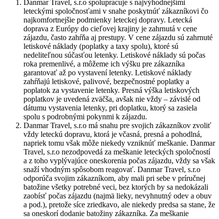
Danmar Travel, s.r.o spolupracuje s najvýhodnejšími
leteckými spoločnosťami v snahe poskytnúť zákazníkovi čo
najkomfortnejšie podmienky leteckej dopravy. Letecká
doprava z Európy do cieľovej krajiny je zahrnutá v cene
zájazdu, často zahŕňa aj prestupy. V cene zájazdu sú zahrnuté
letiskové náklady (poplatky a taxy spolu), ktoré sú
nedeliteľnou súčasťou letenky. Letiskové náklady sú počas
roka premenlivé, a môžeme ich výšku pre zákazníka
garantovať až po vystavení letenky. Letiskové náklady
zahŕňajú letiskové, palivové, bezpečnostné poplatky a
poplatok za vystavenie letenky. Presná výška letiskových
poplatkov je uvedená zväčša, avšak nie vždy – závislé od
dátumu vystavenia letenky, pri doplatku, ktorý sa zasiela
spolu s podrobnými pokynmi k zájazdu.
Danmar Travel, s.r.o má snahu pre svojich zákazníkov zvoliť
vždy leteckú dopravu, ktorá je včasná, presná a pohodlná,
napriek tomu však môže niekedy vzniknúť meškanie. Danmar
Travel, s.r.o nezodpovedá za meškanie leteckých spoločností
a z toho vyplývajúce oneskorenia počas zájazdu, vždy sa však
snaží vhodným spôsobom reagovať. Danmar Travel, s.r.o
odporúča svojim zákazníkom, aby mali pri sebe v príručnej
batožine všetky potrebné veci, bez ktorých by sa nedokázali
zaobísť počas zájazdu (najmä lieky, nevyhnutný odev a obuv
a pod.), pretože síce zriedkavo, ale niekedy predsa sa stane, že
sa oneskorí dodanie batožiny zákazníka. Za meškanie