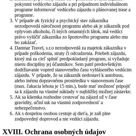
pokynmi vedúceho zájazdu a pri prípadnom individuálnom
programe informovať vedúceho zájazdu o plánovanej trase a
programe.
V prípade ak fyzický a psychický stav zákazníka
nezodpovedá náročnosti programu alebo ak je zákazník pod
vplyvom alkoholu, či iných omamných látok, má vedúci
právo vylúčiť zákazníka zo športového programu alebo mu
ho zakázať.
Danmar Travel, s.r.o nezodpovedá za majetok zákazníka v
prípade poškodenia, straty či odcudzenia. Priebeh zájazdu,
ktorý má za cieľ splniť predpokladaný program, si vyžaduje
mieru disciplíny jej účastníkov. Sem patrí predovšetkým
dodržiavanie vopred stanoveného času vyhláseného vedúcim
zájazdu. V prípade, že sa zákazník nedostaví k autobusu,
alebo inému dopravnému prostriedku v stanovenom čase
(max. čakacia lehota je 15 min.), bude mať možnosť pripojiť
sa k zájazdu na vlastné náklady v najbližšej možnej zástavke.
Ak sa klientka rozhodne cestovať na zájazd už v čase
gravidity, učiní tak na vlastnú zodpovednosť a
nebezpečenstvo.
Ak s dospelou osobou cestuje aj dieťa, je zaň plne
zodpovedný doprovod a nie vedúci zájazdu.
XVIII. Ochrana osobných údajov