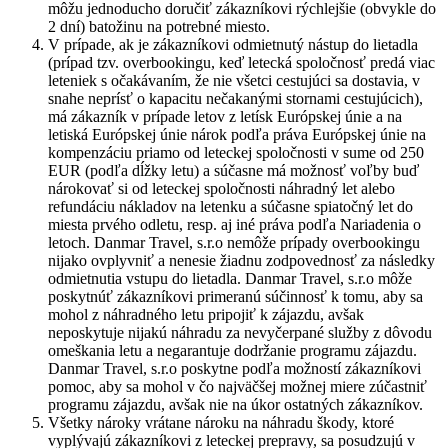
môžu jednoducho doručiť zákazníkovi rýchlejšie (obvykle do
2 dní) batožinu na potrebné miesto.
V prípade, ak je zákazníkovi odmietnutý nástup do lietadla
(prípad tzv. overbookingu, keď letecká spoločnosť predá viac
leteniek s očakávaním, že nie všetci cestujúci sa dostavia, v
snahe neprísť o kapacitu nečakanými stornami cestujúcich),
má zákazník v prípade letov z letísk Európskej únie a na
letiská Európskej únie nárok podľa práva Európskej únie na
kompenzáciu priamo od leteckej spoločnosti v sume od 250
EUR (podľa dĺžky letu) a súčasne má možnosť voľby buď
nárokovať si od leteckej spoločnosti náhradný let alebo
refundáciu nákladov na letenku a súčasne spiatočný let do
miesta prvého odletu, resp. aj iné práva podľa Nariadenia o
letoch. Danmar Travel, s.r.o nemôže prípady overbookingu
nijako ovplyvniť a nenesie žiadnu zodpovednosť za následky
odmietnutia vstupu do lietadla. Danmar Travel, s.r.o môže
poskytnúť zákazníkovi primeranú súčinnosť k tomu, aby sa
mohol z náhradného letu pripojiť k zájazdu, avšak
neposkytuje nijakú náhradu za nevyčerpané služby z dôvodu
omeškania letu a negarantuje dodržanie programu zájazdu.
Danmar Travel, s.r.o poskytne podľa možností zákazníkovi
pomoc, aby sa mohol v čo najväčšej možnej miere zúčastniť
programu zájazdu, avšak nie na úkor ostatných zákazníkov.
Všetky nároky vrátane nároku na náhradu škody, ktoré
vyplývajú zákazníkovi z leteckej prepravy, sa posudzujú v