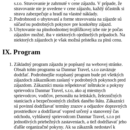
s.r.o. Stravovanie je zahrnuté v cene zájazdu. V prípade, že
stravovanie nie je uvedene v cene zájazdu, každý účastník si
stravu zabezpečuje a hradí na vlastné náklady.
Podrobnosti o ubytovaní a forme stravovania na zájazde sú
súčasťou podrobných pokynov pre konkrétny zájazd.
Ubytovanie na plnohodnotnej trojlôžkovej izbe nie je počas
zájazdov možné, iba v niektorých ojedinelých prípadoch. Na
niektorých zájazdoch je však možná prístelka za plnú cenu.
IX. Program
Základný program zájazdu je popísaný na webovej stránke.
Obsah tohto programu sa Danmar Travel, s.r.o zaväzuje
dodržať. Podrobnejšie rozpísaný program bude pri všetkých
zájazdoch zákazníkom zaslaný v podrobných pokynoch pred
zájazdom. Zákazníci musia rešpektovať inštrukcie a pokyny
sprievodcu Danmar Travel, s.r.o, ako aj miestnych
sprievodcov, vodičov, personálu na letiskách, železničných
staniciach a bezpečnostných zložiek daného štátu. Zákazníci
sú povinní dodržiavať termíny zrazov a odjazdov dopravných
prostriedkov a dodržiavať vopred určený a stanovený čas
odchodu, vyhlásený sprievodcom Danmar Travel, s.r.o pri
jednotlivých priebežných zastaveniach, a tiež dodržiavať jeho
ďalšie organizačné pokyny. Ak sa zákazník nedostaví k