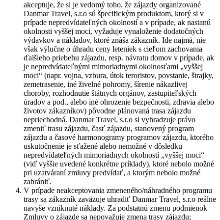
akceptuje, že si je vedomý toho, že zájazdy organizované
Danmar Travel, s.r.o sú špecifickým produktom, ktorý si v
prípade nepredvídateľných okolností a v prípade, ak nastanú
okolnosti vyššej moci, vyžaduje vynaloženie dodatočných
výdavkov a nákladov, ktoré znáša zákazník. Ide najmä, nie
však výlučne o úhradu ceny leteniek s cieľom zachovania
ďalšieho priebehu zájazdu, resp. návratu domov v prípade, ak
je nepredvídateľnými mimoriadnymi okolnosťami „vyššej
moci“ (napr. vojna, vzbura, útok teroristov, povstanie, štrajky,
zemetrasenie, iné živelné pohromy, šírenie nákazlivej
choroby, rozhodnutie štátnych orgánov, zastupiteľských
úradov a pod., alebo iné ohrozenie bezpečnosti, zdravia alebo
životov zákazníkov) pôvodne plánovaná trasa zájazdu
nepriechodná. Danmar Travel, s.r.o si vyhradzuje právo
zmeniť trasu zájazdu, časť zájazdu, stanovený program
zájazdu a časové harmonogramy programov zájazdu, ktorého
uskutočnenie je sťažené alebo nemožné v dôsledku
nepredvídateľných mimoriadnych okolností „vyššej moci“
(viď vyššie uvedené konkrétne príklady), ktoré nebolo možné
pri uzatváraní zmluvy predvídať, a ktorým nebolo možné
zabrániť.
V prípade neakceptovania zmeneného/náhradného programu
trasy sa zákazník zaväzuje uhradiť Danmar Travel, s.r.o reálne
navyše vzniknuté náklady. Za podstatnú zmenu podmienok
Zmluvy o zájazde sa nepovažuje zmena trasy zájazdu;