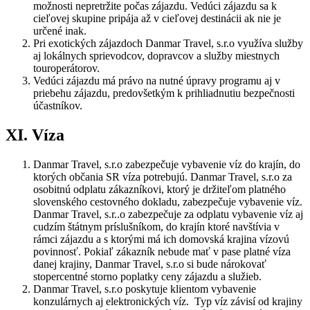
možnosti nepretržite počas zájazdu. Vedúci zájazdu sa k
cieľovej skupine pripája až v cieľovej destinácii ak nie je
určené inak.
Pri exotických zájazdoch Danmar Travel, s.r.o využíva služby
aj lokálnych sprievodcov, dopravcov a služby miestnych
touroperátorov.
Vedúci zájazdu má právo na nutné úpravy programu aj v
priebehu zájazdu, predovšetkým k prihliadnutiu bezpečnosti
účastníkov.
XI. Víza
Danmar Travel, s.r.o zabezpečuje vybavenie víz do krajín, do
ktorých občania SR víza potrebujú. Danmar Travel, s.r.o za
osobitnú odplatu zákazníkovi, ktorý je držiteľom platného
slovenského cestovného dokladu, zabezpečuje vybavenie víz.
Danmar Travel, s.r..o zabezpečuje za odplatu vybavenie víz aj
cudzím štátnym príslušníkom, do krajín ktoré navštívia v
rámci zájazdu a s ktorými má ich domovská krajina vízovú
povinnosť. Pokiaľ zákazník nebude mať v pase platné víza
danej krajiny, Danmar Travel, s.r.o si bude nárokovať
stopercentné storno poplatky ceny zájazdu a služieb.
Danmar Travel, s.r.o poskytuje klientom vybavenie
konzulárnych aj elektronických víz. Typ víz závisí od krajiny