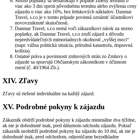
Storno poplatky sa nenárokujú v prípade zmeny termínu o
viac ako 3 dni oproti pôvodnému termínu alebo zvýšenia ceny
zájazdu o viac ako 10%, bez letiskových nákladov. Danmar
Travel, s.r.o je v tomto prípade povinná oznámiť účastníkovi
novovzniknuté skutočnosti.
Danmar Travel, s.r.o nemá voči zákazníkovi nárok na storno
poplatky, ak Danmar Travel, s.r.o zruší zájazd z dôvodu
nepredvídateľných mimoriadnych okolností „vyššej moci“
(napr. vážna politická situácia, prírodná katastrofa, dopravná
kolízia).
Ostatné práva a povinnosti zmluvných strán zo Zmluvy o
zájazde sa spravujú Občianskym zákonníkom v účinnom
znení (č. 40/1964 Zb.).
XIV. Zľavy
Zľavy sú riešené individuálne na každý zájazd.
XV. Podrobné pokyny k zájazdu
Zákazník obdrží podrobné pokyny k zájazdu minimálne dva týždne,
ak nie je dohodnuté inak, pred dátumom odchodu zájazdu. Pokiaľ
zákazník neobdrží podrobné pokyny ku zájazdu do 10 dní, ak nie je
dohodnuté inak, pred odchodom, odporúčame bezodkladne