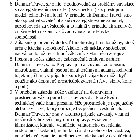
Danmar Travel, s.r.o nie je zodpovedná za problémy súvisiace
so zaregistrovaním sa na let (tzv. check-in) a s prestupmi
medzi jednotlivými letmi. V prípade, ak Danmar Travel, s.r.o
ako sprostredkovateľ obstaráva zaregistrovanie sa na let,
nezodpovedá za výsledok, a to najmä v prípade, ak zmeny či
zrušenie letu nastanú z dôvodov na strane leteckej
spoločnosti.
Zákazník je povinný dodržať hmotnostný limit batožiny, ktorý
určuje letecká spoločnosť. Akékoľvek náklady spôsobené
nadváhou batožiny si hradí zákazník z vlastných zdrojov.
Prepravu počas zájazdov zabezpečujú zmluvní partneri
Danmar Travel, s.r.o. Preprava je realizovaná: autobusmi,
mikrobusmi, vlakmi, osobnými aj terénnymi autami, lodnými
trajektmi, člnmi, v prípade exotických zájazdov môžu byť
použité ako dopravný prostriedok zvieratá (ťavy, slony, kone
a pod.)
V priebehu zájazdu môže vzniknúť na dopravnom
prostriedku vážna porucha – stav vozidla, ktoré kvôli
technickej vade bráni presunu, čiže prostriedok je nepojazdný
alebo je v stave, ktorý ohrozuje bezpečnosť cestujúcich.
Danmar Travel, s.r.o sa v takomto prípade zaväzuje v rámci
možností zabezpečiť iný druh dopravy. Vyradenie
klimatizácie, kúrenia, ventilácie, vnútorného osvetlenia,
nesklonnosť sedadiel, nefunkčná audio alebo video zostava,
nepriliehavé tesnenie, predimenzovanie kapacity cestujúcimi,