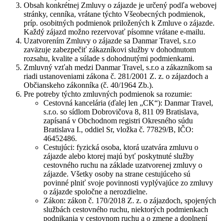
Obsah konkrétnej Zmluvy o zájazde je určený podľa webovej
stránky, cenníka, vrátane týchto Všeobecných podmienok,
príp. osobitných podmienok priložených k Zmluve o zájazde.
Každý zájazd možno rezervovať písomne vrátane e-mailu.
Uzatvorením Zmluvy o zájazde sa Danmar Travel, s.r.o
zaväzuje zabezpečiť zákazníkovi služby v dohodnutom
rozsahu, kvalite a súlade s dohodnutými podmienkami.
Zmluvný vzťah medzi Danmar Travel, s.r.o a zákazníkom sa
riadi ustanoveniami zákona č. 281/2001 Z. z. o zájazdoch a
Občianskeho zákonníka (č. 40/1964 Zb.).
Pre potreby týchto zmluvných podmienok sa rozumie:
Cestovná kancelária (ďalej len „CK“): Danmar Travel,
s.r.o. so sídlom Dobrovičova 8, 811 09 Bratislava,
zapísaná v Obchodnom registri Okresného súdu
Bratislava I., oddiel Sr, vložka č. 77829/B, IČO:
46452486.
Cestujúci: fyzická osoba, ktorá uzatvára zmluvu o
zájazde alebo ktorej majú byť poskytnuté služby
cestovného ruchu na základe uzatvorenej zmluvy o
zájazde. Všetky osoby na strane cestujúceho sú
povinné plniť svoje povinnosti vyplývajúce zo zmluvy
o zájazde spoločne a nerozdielne.
Zákon: zákon č. 170/2018 Z. z. o zájazdoch, spojených
službách cestovného ruchu, niektorých podmienkach
podnikania v cestovnom ruchu a o zmene a doplnení