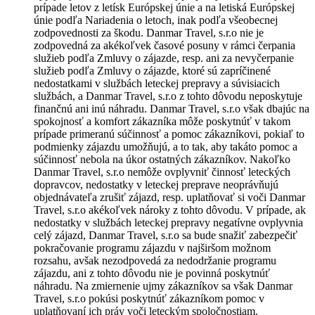
prípade letov z letísk Európskej únie a na letiská Európskej
únie podľa Nariadenia o letoch, inak podľa všeobecnej
zodpovednosti za škodu. Danmar Travel, s.r.o nie je
zodpovedná za akékoľvek časové posuny v rámci čerpania
služieb podľa Zmluvy o zájazde, resp. ani za nevyčerpanie
služieb podľa Zmluvy o zájazde, ktoré sú zapríčinené
nedostatkami v službách leteckej prepravy a súvisiacich
službách, a Danmar Travel, s.r.o z tohto dôvodu neposkytuje
finančnú ani inú náhradu. Danmar Travel, s.r.o však dbajúc na
spokojnosť a komfort zákazníka môže poskytnúť v takom
prípade primeranú súčinnosť a pomoc zákazníkovi, pokiaľ to
podmienky zájazdu umožňujú, a to tak, aby takáto pomoc a
súčinnosť nebola na úkor ostatných zákazníkov. Nakoľko
Danmar Travel, s.r.o nemôže ovplyvniť činnosť leteckých
dopravcov, nedostatky v leteckej preprave neoprávňujú
objednávateľa zrušiť zájazd, resp. uplatňovať si voči Danmar
Travel, s.r.o akékoľvek nároky z tohto dôvodu. V prípade, ak
nedostatky v službách leteckej prepravy negatívne ovplyvnia
celý zájazd, Danmar Travel, s.r.o sa bude snažiť zabezpečiť
pokračovanie programu zájazdu v najširšom možnom
rozsahu, avšak nezodpovedá za nedodržanie programu
zájazdu, ani z tohto dôvodu nie je povinná poskytnúť
náhradu. Na zmiernenie ujmy zákazníkov sa však Danmar
Travel, s.r.o pokúsi poskytnúť zákazníkom pomoc v
uplatňovaní ich práv voči leteckým spoločnostiam.